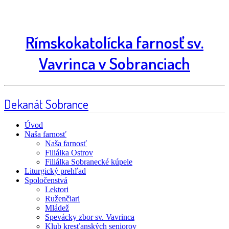
Rímskokatolícka farnosť sv.
Vavrinca v Sobranciach
Dekanát Sobrance
Úvod
Naša farnosť
Naša farnosť
Filiálka Ostrov
Filiálka Sobranecké kúpele
Liturgický prehľad
Spoločenstvá
Lektori
Ruženčiari
Mládež
Spevácky zbor sv. Vavrinca
Klub kresťanských seniorov